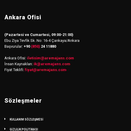
Ankara Ofisi
(Pazartesi ve Cumartesi, 09:00-21:00)
Ebu Ziya Tevfik Sk. No: 16-4 Çankaya/Ankara
Başvurular:
+90
(850)
24 11880
Ankara Ofisi:
iletisim
@
aremajans.com
İnsan Kaynakları:
ik@aremajans.com
Fiyat Teklifi:
fiyat@aremajans.com
Sözleşmeler
KULLANIM SÖZLEŞMESİ
GİZLİLİK POLİTİKASI