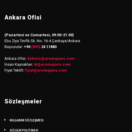
Ankara Ofisi
(Pazartesi ve Cumartesi, 09:00-21:00)
Ebu Ziya Tevfik Sk. No: 16-4 Çankaya/Ankara
Başvurular:
+90
(850)
24 11880
Ankara Ofisi:
iletisim
@
aremajans.com
İnsan Kaynakları:
ik@aremajans.com
Fiyat Teklifi:
fiyat@aremajans.com
Sözleşmeler
KULLANIM SÖZLEŞMESİ
GİZLİLİK POLİTİKASI