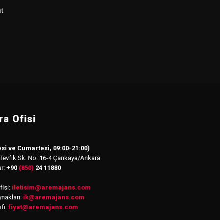
at
a Ofisi
si ve Cumartesi, 09:00-21:00)
 Tevfik Sk. No: 16-4 Çankaya/Ankara
ar:
+90
(850)
24 11880
isi:
iletisim
@
aremajans.com
nakları:
ik@aremajans.com
ifi:
fiyat@aremajans.com