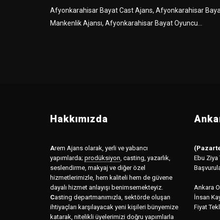
Afyonkarahisar Bayat Cast Ajans, Afyonkarahisar Bay
Mankenlik Ajansı, Afyonkarahisar Bayat Oyuncu...
Hakkımızda
Ankar
A
rem Ajans olarak, yerli ve yabancı
(Pazarte
yapımlarda;
prodüksiyon
,
casting, yazarlık,
Ebu Ziya
seslendirme, makyaj ve diğer özel
Başvurul
hizmetlerimizle, hem kaliteli hem de güvene
dayalı hizmet anlayışı benimsemekteyiz.
Ankara Of
C
asting departmanımızla, sektörde oluşan
İnsan Kay
ihtiyaçları karşılayacak yeni kişileri bünyemize
Fiyat Tekl
katarak, nitelikli üyelerimizi doğru yapımlarla