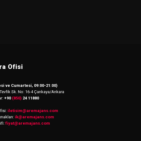
a Ofisi
si ve Cumartesi, 09:00-21:00)
 Tevfik Sk. No: 16-4 Çankaya/Ankara
ar:
+90
(850)
24 11880
isi:
iletisim
@
aremajans.com
nakları:
ik@aremajans.com
ifi:
fiyat@aremajans.com