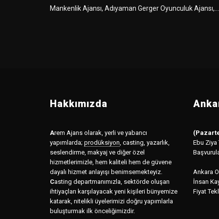
Mankenlik Ajansı, Adıyaman Gerger Oyunculuk Ajansı,...
Hakkımızda
Ankar
A
rem Ajans olarak, yerli ve yabancı
(Pazarte
yapımlarda;
prodüksiyon
,
casting, yazarlık,
Ebu Ziya
seslendirme, makyaj ve diğer özel
Başvurul
hizmetlerimizle, hem kaliteli hem de güvene
dayalı hizmet anlayışı benimsemekteyiz.
Ankara Of
C
asting departmanımızla, sektörde oluşan
İnsan Kay
ihtiyaçları karşılayacak yeni kişileri bünyemize
Fiyat Tekl
katarak, nitelikli üyelerimizi doğru yapımlarla
buluşturmak ilk önceliğimizdir.