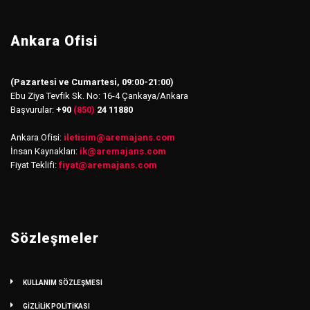
Ankara Ofisi
(Pazartesi ve Cumartesi, 09:00-21:00)
Ebu Ziya Tevfik Sk. No: 16-4 Çankaya/Ankara
Başvurular:
+90
(850)
24 11880
Ankara Ofisi:
iletisim
@
aremajans.com
İnsan Kaynakları:
ik@aremajans.com
Fiyat Teklifi:
fiyat@aremajans.com
Sözleşmeler
KULLANIM SÖZLEŞMESİ
GİZLİLİK POLİTİKASI