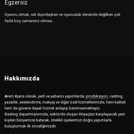
Egzersiz
Oyuncu olmak, set dışındayken ve oyunculuk dersinde değilken çok
fazla boş zamanınız olması...
Hakkımızda
A
rem Ajans olarak, yerli ve yabancı yapımlarda;
prodüksiyon
,
casting,
yazarlık, seslendirme, makyaj ve diğer özel hizmetlerimizle, hem kaliteli
hem de güvene dayalı hizmet anlayışı benimsemekteyiz.
C
asting departmanımızla, sektörde oluşan ihtiyaçları karşılayacak yeni
kişileri bünyemize katarak, nitelikli üyelerimizi doğru yapımlarla
buluşturmak ilk önceliğimizdir.