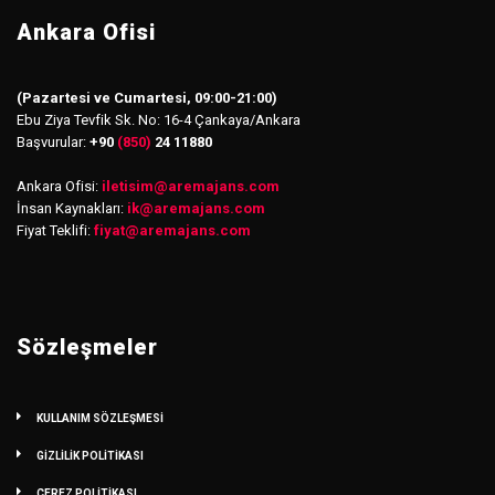
Ankara Ofisi
(Pazartesi ve Cumartesi, 09:00-21:00)
Ebu Ziya Tevfik Sk. No: 16-4 Çankaya/Ankara
Başvurular:
+90
(850)
24 11880
Ankara Ofisi:
iletisim
@
aremajans.com
İnsan Kaynakları:
ik@aremajans.com
Fiyat Teklifi:
fiyat@aremajans.com
Sözleşmeler
KULLANIM SÖZLEŞMESİ
GİZLİLİK POLİTİKASI
ÇEREZ POLİTİKASI