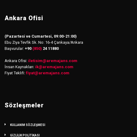
Ankara Ofisi
(Pazartesi ve Cumartesi, 09:00-21:00)
Ebu Ziya Tevfik Sk. No: 16-4 Çankaya/Ankara
Başvurular:
+90
(850)
24 11880
Ankara Ofisi:
iletisim
@
aremajans.com
İnsan Kaynakları:
ik@aremajans.com
Fiyat Teklifi:
fiyat@aremajans.com
Sözleşmeler
KULLANIM SÖZLEŞMESİ
GİZLİLİK POLİTİKASI