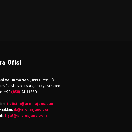
a Ofisi
si ve Cumartesi, 09:00-21:00)
 Tevfik Sk. No: 16-4 Çankaya/Ankara
ar:
+90
(850)
24 11880
isi:
iletisim
@
aremajans.com
nakları:
ik@aremajans.com
ifi:
fiyat@aremajans.com