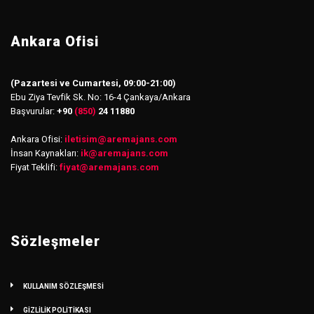
Ankara Ofisi
(Pazartesi ve Cumartesi, 09:00-21:00)
Ebu Ziya Tevfik Sk. No: 16-4 Çankaya/Ankara
Başvurular:
+90
(850)
24 11880
Ankara Ofisi:
iletisim
@
aremajans.com
İnsan Kaynakları:
ik@aremajans.com
Fiyat Teklifi:
fiyat@aremajans.com
Sözleşmeler
KULLANIM SÖZLEŞMESİ
GİZLİLİK POLİTİKASI