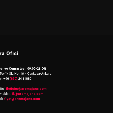
a Ofisi
si ve Cumartesi, 09:00-21:00)
 Tevfik Sk. No: 16-4 Çankaya/Ankara
ar:
+90
(850)
24 11880
isi:
iletisim
@
aremajans.com
nakları:
ik@aremajans.com
ifi:
fiyat@aremajans.com