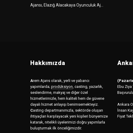
Ajansı, Elazığ Alacakaya Oyunculuk Aj...
Hakkımızda
Ankar
A
rem Ajans olarak, yerli ve yabancı
(Pazarte
yapımlarda;
prodüksiyon
,
casting, yazarlık,
Ebu Ziya
seslendirme, makyaj ve diğer özel
Başvurul
hizmetlerimizle, hem kaliteli hem de güvene
dayalı hizmet anlayışı benimsemekteyiz.
Ankara Of
C
asting departmanımızla, sektörde oluşan
İnsan Kay
ihtiyaçları karşılayacak yeni kişileri bünyemize
Fiyat Tekl
katarak, nitelikli üyelerimizi doğru yapımlarla
buluşturmak ilk önceliğimizdir.