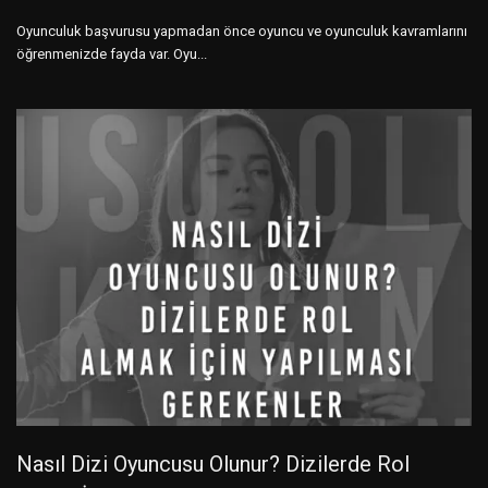
Oyunculuk başvurusu yapmadan önce oyuncu ve oyunculuk kavramlarını
öğrenmenizde fayda var. Oyu...
Nasıl Dizi Oyuncusu Olunur? Dizilerde Rol