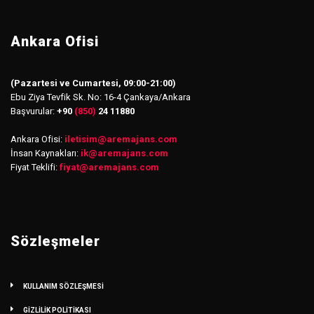
Ankara Ofisi
(Pazartesi ve Cumartesi, 09:00-21:00)
Ebu Ziya Tevfik Sk. No: 16-4 Çankaya/Ankara
Başvurular:
+90
(850)
24 11880
Ankara Ofisi:
iletisim
@
aremajans.com
İnsan Kaynakları:
ik@aremajans.com
Fiyat Teklifi:
fiyat@aremajans.com
Sözleşmeler
KULLANIM SÖZLEŞMESİ
GİZLİLİK POLİTİKASI