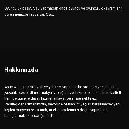
Oyunculuk başvurusu yapmadan önce oyuncu ve oyunculuk kavramlarını
öğrenmenizde fayda var. Oyu...
Hakkımızda
A
rem Ajans olarak, yerli ve yabancı yapımlarda;
prodüksiyon
,
casting,
yazarlık, seslendirme, makyaj ve diğer özel hizmetlerimizle, hem kaliteli
hem de güvene dayalı hizmet anlayışı benimsemekteyiz.
C
asting departmanımızla, sektörde oluşan ihtiyaçları karşılayacak yeni
kişileri bünyemize katarak, nitelikli üyelerimizi doğru yapımlarla
buluşturmak ilk önceliğimizdir.