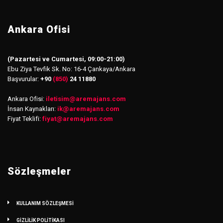
Ankara Ofisi
(Pazartesi ve Cumartesi, 09:00-21:00)
Ebu Ziya Tevfik Sk. No: 16-4 Çankaya/Ankara
Başvurular:
+90
(850)
24 11880
Ankara Ofisi:
iletisim
@
aremajans.com
İnsan Kaynakları:
ik@aremajans.com
Fiyat Teklifi:
fiyat@aremajans.com
Sözleşmeler
KULLANIM SÖZLEŞMESİ
GİZLİLİK POLİTİKASI