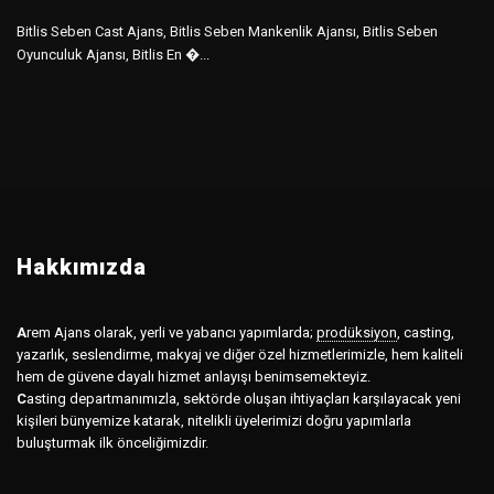
Bitlis Seben Cast Ajans, Bitlis Seben Mankenlik Ajansı, Bitlis Seben
Oyunculuk Ajansı, Bitlis En �...
Hakkımızda
A
rem Ajans olarak, yerli ve yabancı yapımlarda;
prodüksiyon
,
casting,
yazarlık, seslendirme, makyaj ve diğer özel hizmetlerimizle, hem kaliteli
hem de güvene dayalı hizmet anlayışı benimsemekteyiz.
C
asting departmanımızla, sektörde oluşan ihtiyaçları karşılayacak yeni
kişileri bünyemize katarak, nitelikli üyelerimizi doğru yapımlarla
buluşturmak ilk önceliğimizdir.