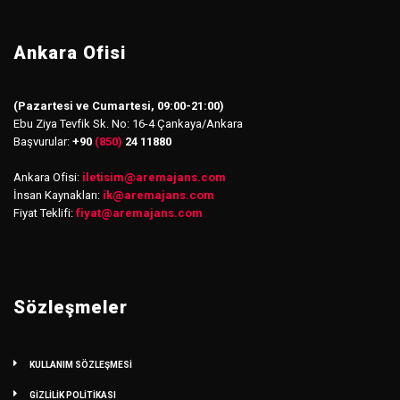
Ankara Ofisi
(Pazartesi ve Cumartesi, 09:00-21:00)
Ebu Ziya Tevfik Sk. No: 16-4 Çankaya/Ankara
Başvurular:
+90
(850)
24 11880
Ankara Ofisi:
iletisim
@
aremajans.com
İnsan Kaynakları:
ik@aremajans.com
Fiyat Teklifi:
fiyat@aremajans.com
Sözleşmeler
KULLANIM SÖZLEŞMESİ
GİZLİLİK POLİTİKASI