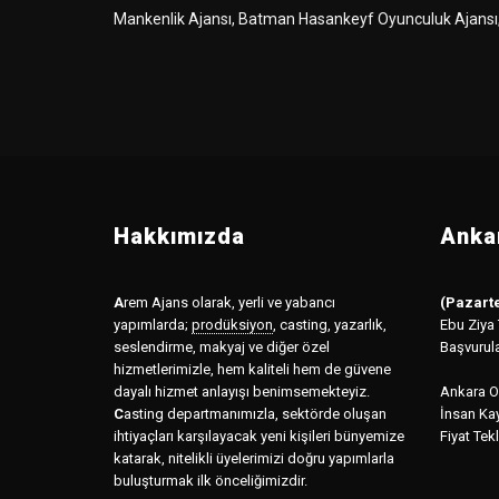
Mankenlik Ajansı, Batman Hasankeyf Oyunculuk Ajansı,.
Hakkımızda
Ankar
A
rem Ajans olarak, yerli ve yabancı
(Pazarte
yapımlarda;
prodüksiyon
,
casting, yazarlık,
Ebu Ziya
seslendirme, makyaj ve diğer özel
Başvurul
hizmetlerimizle, hem kaliteli hem de güvene
dayalı hizmet anlayışı benimsemekteyiz.
Ankara Of
C
asting departmanımızla, sektörde oluşan
İnsan Kay
ihtiyaçları karşılayacak yeni kişileri bünyemize
Fiyat Tekl
katarak, nitelikli üyelerimizi doğru yapımlarla
buluşturmak ilk önceliğimizdir.