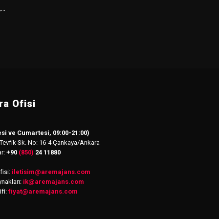
..
a Ofisi
si ve Cumartesi, 09:00-21:00)
 Tevfik Sk. No: 16-4 Çankaya/Ankara
ar:
+90
(850)
24 11880
isi:
iletisim
@
aremajans.com
nakları:
ik@aremajans.com
ifi:
fiyat@aremajans.com