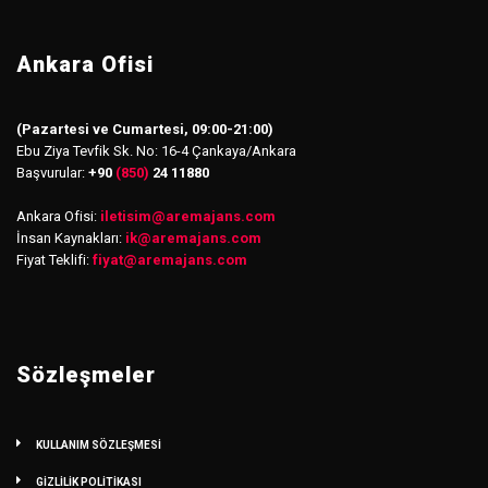
Ankara Ofisi
(Pazartesi ve Cumartesi, 09:00-21:00)
Ebu Ziya Tevfik Sk. No: 16-4 Çankaya/Ankara
Başvurular:
+90
(850)
24 11880
Ankara Ofisi:
iletisim
@
aremajans.com
İnsan Kaynakları:
ik@aremajans.com
Fiyat Teklifi:
fiyat@aremajans.com
Sözleşmeler
KULLANIM SÖZLEŞMESİ
GİZLİLİK POLİTİKASI